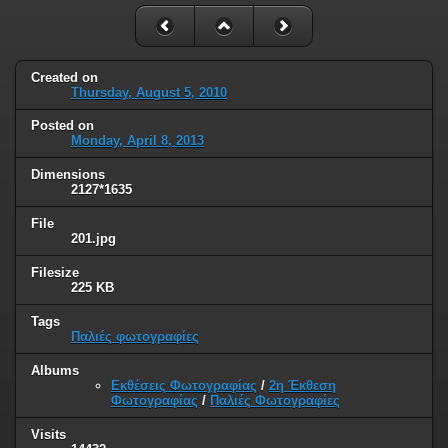
Created on
Thursday, August 5, 2010
Posted on
Monday, April 8, 2013
Dimensions
2127*1635
File
201.jpg
Filesize
225 KB
Tags
Παλιές φωτογραφίες
Albums
Εκθέσεις Φωτογραφίας
/
2η Έκθεση
Φωτογραφίας
/
Παλιές Φωτογραφίες
Visits