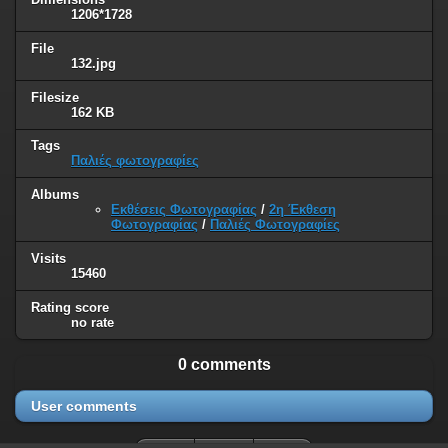
1206*1728
File
132.jpg
Filesize
162 KB
Tags
Παλιές φωτογραφίες
Albums
Εκθέσεις Φωτογραφίας
/
2η Έκθεση
Φωτογραφίας
/
Παλιές Φωτογραφίες
Visits
15460
Rating score
no rate
0 comments
User comments