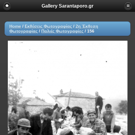
Gallery Sarantaporo.gr
Home
/
Εκθέσεις Φωτογραφίας
/
2η Έκθεση
Φωτογραφίας
/
Παλιές Φωτογραφίες
/
156