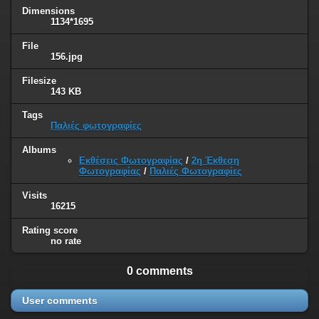
Dimensions
1134*1695
File
156.jpg
Filesize
143 KB
Tags
Παλιές φωτογραφίες
Albums
Εκθέσεις Φωτογραφίας
/
2η Έκθεση
Φωτογραφίας
/
Παλιές Φωτογραφίες
Visits
16215
Rating score
no rate
0 comments
User comments