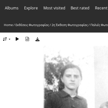
Albums
Explore
Most visited
Best rated
Recent
Home
/
Εκθέσεις Φωτογραφίας
/
2η Έκθεση Φωτογραφίας
/
Παλιές Φωτ