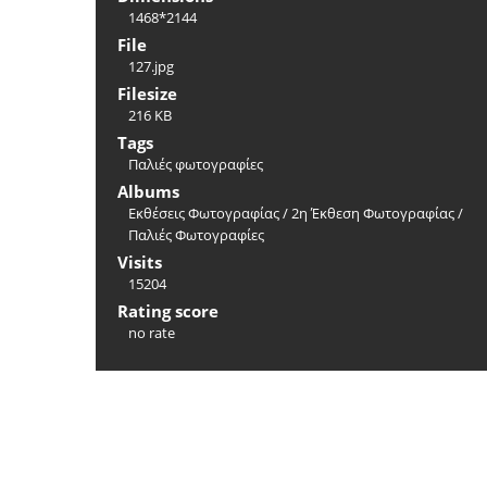
1468*2144
File
127.jpg
Filesize
216 KB
Tags
Παλιές φωτογραφίες
Albums
Εκθέσεις Φωτογραφίας
/
2η Έκθεση Φωτογραφίας
/
Παλιές Φωτογραφίες
Visits
15204
Rating score
no rate