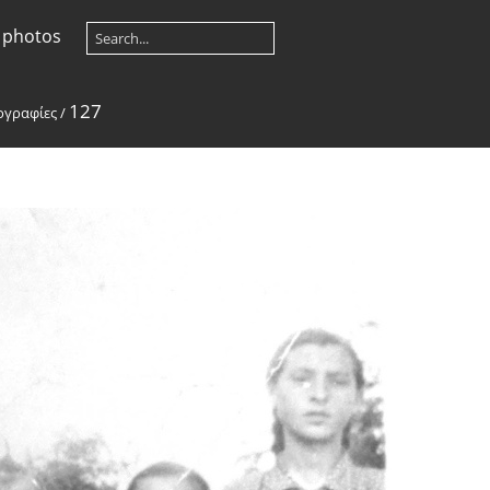
 photos
127
ογραφίες
/