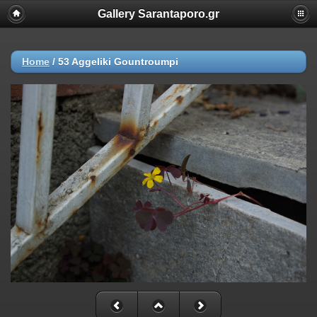
Gallery Sarantaporo.gr
Home
/
53 Aggeliki Gountroumpi