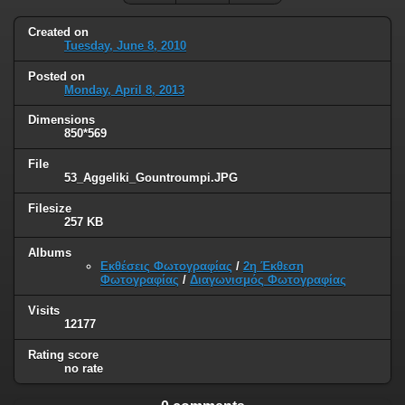
Created on
Tuesday, June 8, 2010
Posted on
Monday, April 8, 2013
Dimensions
850*569
File
53_Aggeliki_Gountroumpi.JPG
Filesize
257 KB
Albums
Εκθέσεις Φωτογραφίας
/
2η Έκθεση
Φωτογραφίας
/
Διαγωνισμός Φωτογραφίας
Visits
12177
Rating score
no rate